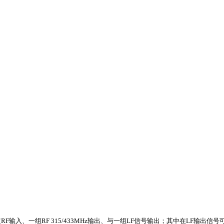
通道RF输入、一组RF 315/433MHz输出、与一组LF信号输出；其中在L