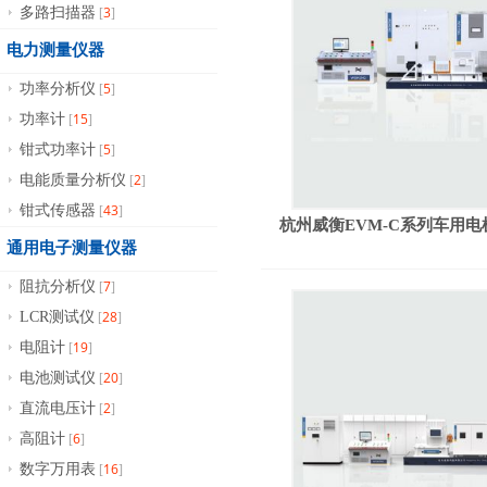
3
多路扫描器
[
]
电力测量仪器
5
功率分析仪
[
]
15
功率计
[
]
5
钳式功率计
[
]
2
电能质量分析仪
[
]
43
钳式传感器
[
]
杭州威衡EVM-C系列车用
通用电子测量仪器
7
阻抗分析仪
[
]
28
LCR测试仪
[
]
19
电阻计
[
]
20
电池测试仪
[
]
2
直流电压计
[
]
6
高阻计
[
]
16
数字万用表
[
]