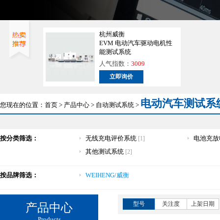
杭州威衡
EVM 电动汽车驱动电机性
能测试系统
人气指数：
3009
立即询价
电动汽车测试系
您现在的位置：
首页
>
产品中心
>
自动测试系统
>
按分类筛选：
无线充电评价系统
电池充放
[1]
其他测试系统
[2]
按品牌筛选：
WEIHENG/威衡
型号
关注度
上架日期
产品中心
Products