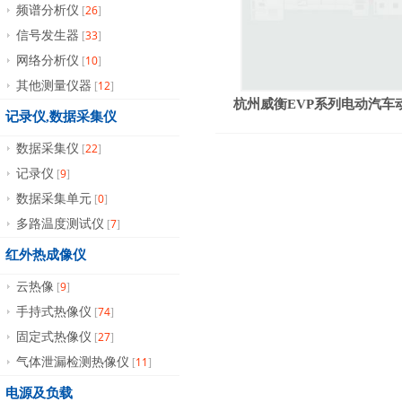
26
频谱分析仪
[
]
33
信号发生器
[
]
10
网络分析仪
[
]
12
其他测量仪器
[
]
杭州威衡EVP系列电动汽车
记录仪,数据采集仪
22
数据采集仪
[
]
9
记录仪
[
]
0
数据采集单元
[
]
7
多路温度测试仪
[
]
红外热成像仪
9
云热像
[
]
74
手持式热像仪
[
]
27
固定式热像仪
[
]
11
气体泄漏检测热像仪
[
]
电源及负载