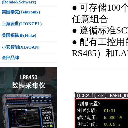
(Rohde&Schwarz)
● 可存储1
美国泰克(Tektronix)
任意组合
上海凌世(LIONCEL)
● 遵循标准S
美国福禄克(Fluke)
● 配有工控用的
小安智能(XIAOAN)
RS485）和L
全部品牌