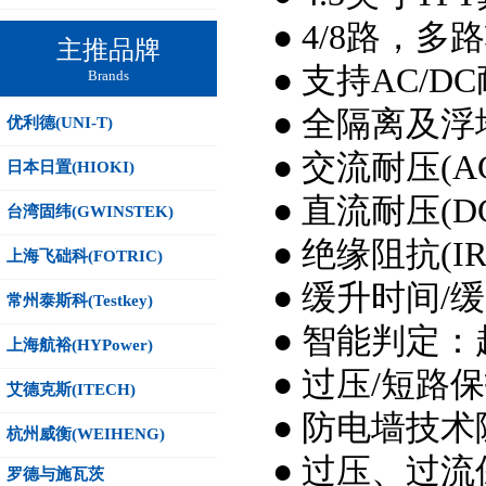
● 4/8路，多
主推品牌
● 支持AC/
Brands
● 全隔离及
优利德(UNI-T)
● 交流耐压(AC
日本日置(HIOKI)
● 直流耐压(DC
台湾固纬(GWINSTEK)
● 绝缘阻抗(IR
上海飞础科(FOTRIC)
● 缓升时间
常州泰斯科(Testkey)
● 智能判定
上海航裕(HYPower)
● 过压/短
艾德克斯(ITECH)
● 防电墙技
杭州威衡(WEIHENG)
● 过压、过
罗德与施瓦茨