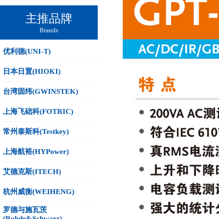
主推品牌
Brands
优利德(UNI-T)
日本日置(HIOKI)
台湾固纬(GWINSTEK)
上海飞础科(FOTRIC)
常州泰斯科(Testkey)
上海航裕(HYPower)
艾德克斯(ITECH)
杭州威衡(WEIHENG)
罗德与施瓦茨
(Rohde&Schwarz)