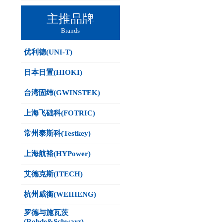
主推品牌
Brands
优利德(UNI-T)
日本日置(HIOKI)
台湾固纬(GWINSTEK)
上海飞础科(FOTRIC)
常州泰斯科(Testkey)
上海航裕(HYPower)
艾德克斯(ITECH)
杭州威衡(WEIHENG)
罗德与施瓦茨
(Rohde&Schwarz)