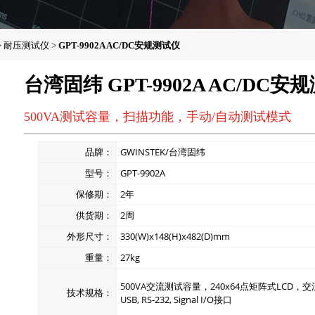
>
耐压测试仪
>
GPT-9902A AC/DC安规测试仪
台湾固纬 GPT-9902A AC/DC安
500VA测试容量，扫描功能，手动/自动测试模式
品牌：
GWINSTEK/台湾固纬
型号：
GPT-9902A
保修期：
2年
供货期：
2周
外形尺寸：
330(W)x148(H)x482(D)mm
重量：
27kg
500VA交流测试容量，240x64点矩阵式LCD，交流耐
技术规格：
USB, RS-232, Signal I/O接口