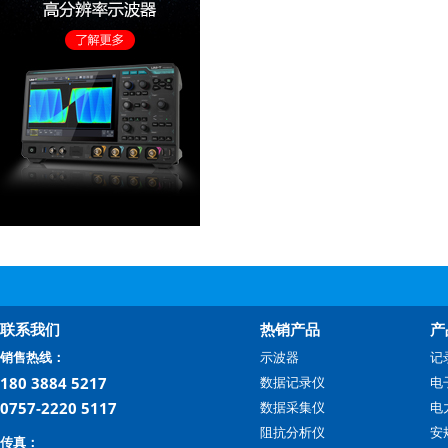
联系我们
热销产品
产
销售热线：
示波器
记
180 3884 5217
数据记录仪
电
0757-2220 5117
数据采集仪
电
阻抗分析仪
安
传真：